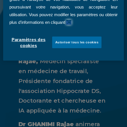
poursuivant votre navigation, vous acceptez leur
l'Intelligence artificielle
utilisation. Vous pouvez modifier les paramètres ou obtenir
au service de la Gestion
plus d’informations en cliquant
ICI
hospitalière
Paramètres des
Le webinaire sera modéré
Autoriser tous les cookies
cookies
par
Dr GHANIMI
Rajae,
Médecin spécialiste
en médecine de travail,
Présidente fondatrice de
l'association Hippocrate DS,
Doctorante et chercheuse en
IA appliquée à la médecine.
Dr GHANIMI Rajae
animera