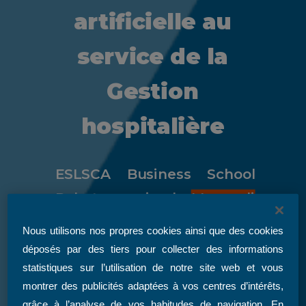
artificielle au
service de la
Gestion
hospitalière
ESLSCA Business School
Rabat organise le
Mercredi
13 décembre à 18h00
Nous utilisons nos propres cookies ainsi que des cookies
(GMT+1)
un webinaire sous
déposés par des tiers pour collecter des informations
le thème :
statistiques sur l’utilisation de notre site web et vous
montrer des publicités adaptées à vos centres d’intérêts,
Le numérique et
grâce à l’analyse de vos habitudes de navigation. En