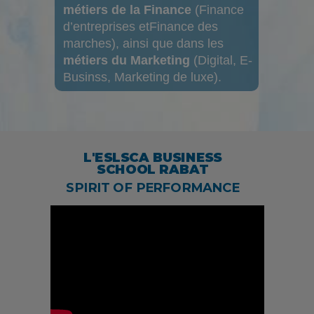
métiers de la Finance
(Finance
d’entreprises etFinance des
marches), ainsi que dans les
métiers du Marketing
(Digital, E-
Businss, Marketing de luxe).
L'ESLSCA BUSINESS
SCHOOL RABAT
SPIRIT OF PERFORMANCE